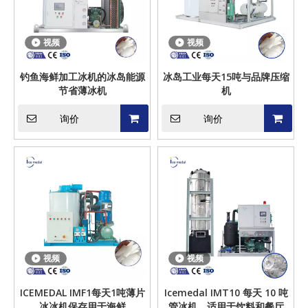
视频
视频
钓鱼海鲜加工冰机的冰岛能源
冰岛工业每天15吨与品牌压缩
节省薄冰机
机
询价
询价
视频
视频
ICEMEDAL IMF1每天1吨薄片
Icemedal IMT10 每天 10 吨
冰冰机保存用于海鲜
管冰机，适用于饮料和餐厅