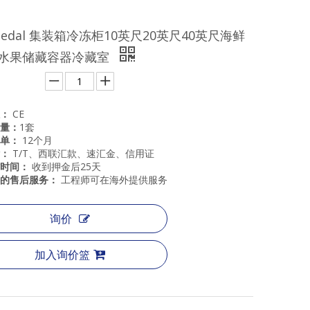
emedal 集装箱冷冻柜10英尺20英尺40英尺海鲜
水果储藏容器冷藏室
：
：
CE
量：
1套
单：
12个月
付：
T/T、西联汇款、速汇金、信用证
货时间：
收到押金后25天
的售后服务：
工程师可在海外提供服务
询价
加入询价篮