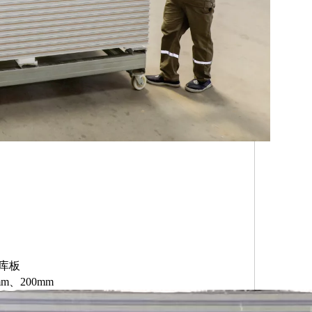
库板
m、200mm