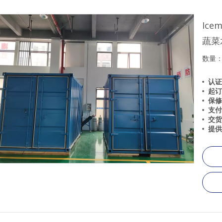
Ic
蔬菜
数量
认证
起订
保修
支
交
提供