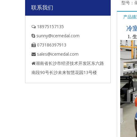
型号：
联系我们
产品描
18975157135

冷
sunny@icemedal.com

1. 
073186397913

sales@icemedal.com

湖南省长沙市经济技术开发区东六路

南段90号长沙未来智慧花园13号楼