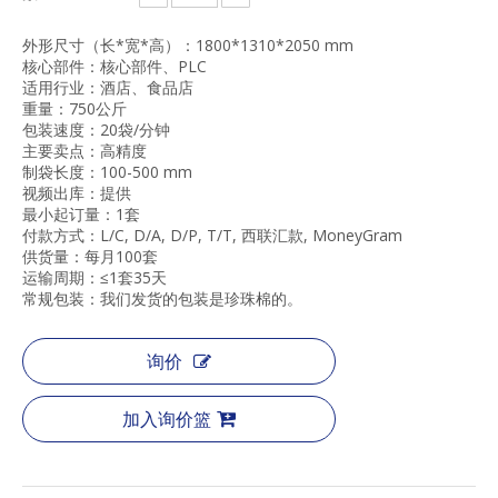
外形尺寸（长*宽*高）：1800*1310*2050 mm
核心部件：核心部件、PLC
适用行业：酒店、食品店
重量：750公斤
包装速度：20袋/分钟
主要卖点：高精度
制袋长度：100-500 mm
视频出库：提供
最小起订量：1套
付款方式：L/C, D/A, D/P, T/T, 西联汇款, MoneyGram
供货量：每月100套
运输周期：≤1套35天
常规包装：我们发货的包装是珍珠棉的。
询价
加入询价篮