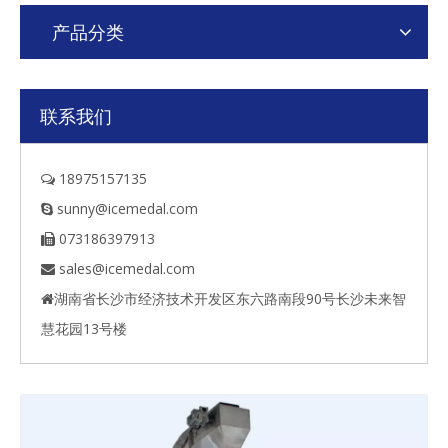
产品分类
联系我们
18975157135

sunny@icemedal.com

073186397913

sales@icemedal.com

湖南省长沙市经济技术开发区东六路南段90号长沙未来智

慧花园13号楼