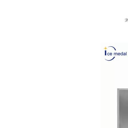
["facebook","twitter","line","wechat","linkedin","pintere