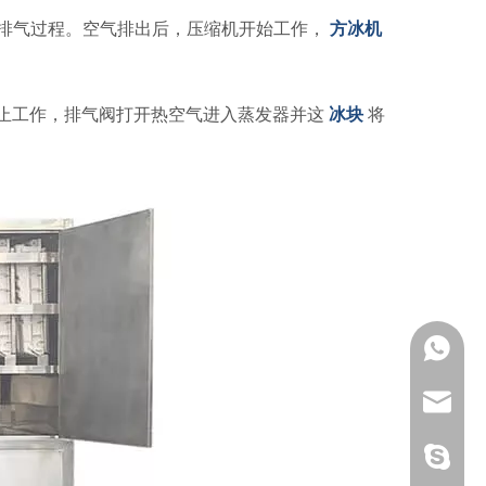
排气过程。空气排出后，压缩机开始工作，
方冰机
止工作，排气阀打开热空气进入蒸发器并这
冰块
将
+86 189
sales@i
sunny@i