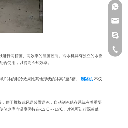
+86 189
sales@i
sunny@i
+86 189
以进行高精度、高效率的温度控制。冷水机具有独立的水循
配合使用，以提高冷却效率。
得片冰的制冷效果比其他形状的冰高2至5倍。
制冰机
不仅
碎，便于螺旋或风送装置送冰，自动制冰储存系统有着重要
冰库内温度保持在-12℃～-15℃，片冰可进行深冷处