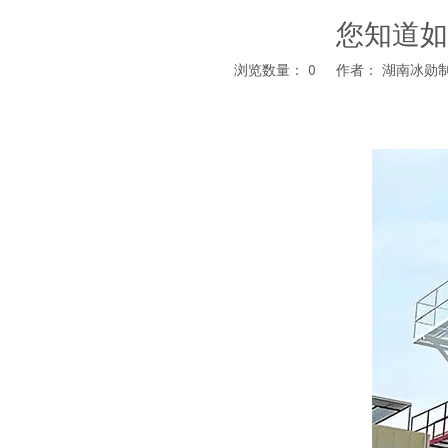
您知道如
浏览数量：
0
作者： 湖南冰勋制冷
["facebook","twitter","line","wechat","linkedin","pintere