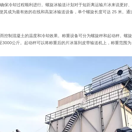
却过程顺利进行。螺旋冰输送计划对于短距离运输片冰来说更好、更经济。Icem
使其成为最有效的在线和高架冰输送设备，单个螺旋长度可达 25 米。
而控制混凝土的温度和冷却效果。称重设备可分为螺旋秤和起动秤。螺旋
000公斤。起动秤可以将称重后的片冰落到皮带输送机上，称重范围为 550